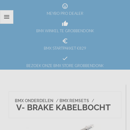
tag_faces
MEYBO PRO DEALER

thumb_up
BMX WINKEL TE GROBBENDONK
euro_symbol
BMX STARTPAKKET €829
check
BEZOEK ONZE BMX STORE GROBBENDONK
BMX ONDERDELEN
/
BMX REMSETS
/
V- BRAKE KABELBOCHT