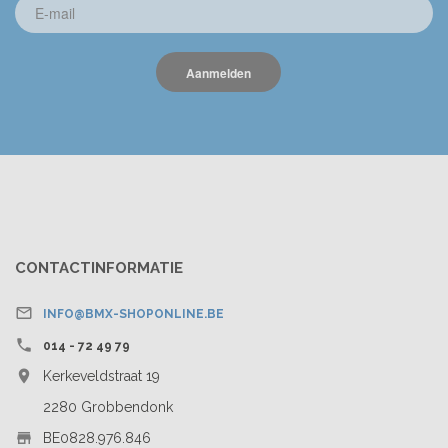
Aanmelden
CONTACTINFORMATIE

INFO@BMX-SHOPONLINE.BE

014 - 72 49 79

Kerkeveldstraat 19
2280 Grobbendonk

BE0828.976.846