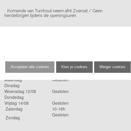
Komende van Turnhout neem afrit Zoersel / Geen
herstellingen tijdens de openingsuren
MAAK ONLINE AFSPRAAK
Private Shopping buiten
Normale openingsuren
OPENINGSUREN
Accepteer alle cookies
Kies je cookies
Weiger cookies
Maandag
Gesloten
Dinsdag
Woensdag 12/08
Gesloten
Dondedag
Vrijdag 14/08
Gesloten
Zaterdag
10-16h
Gesloten
Zondag