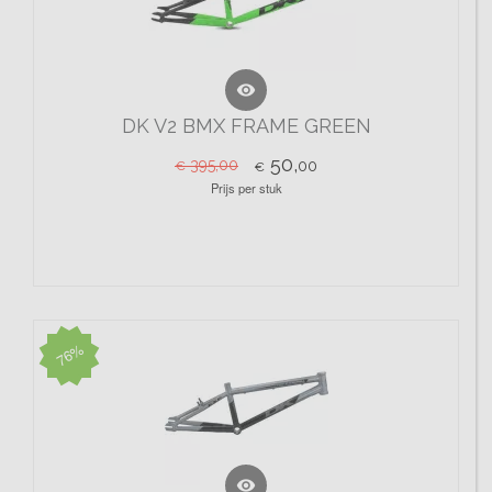

DK V2 BMX FRAME GREEN
50,
395,00
00
€
€
Prijs per stuk
76%
