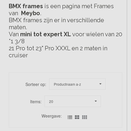
BMX frames
is een pagina met Frames
van
Meybo
.
BMX frames zijn er in verschillende
maten.
Van
mini tot expert XL
voor wielen van 20
*1 3/8
21 Pro tot 23" Pro XXXL en 2 maten in
cruiser
Sorteer op:
Productnaam a-z
Items:
20
Weergave: