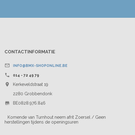
CONTACTINFORMATIE

INFO@BMX-SHOPONLINE.BE

014 - 72 49 79

Kerkeveldstraat 19
2280 Grobbendonk

BE0828.976.846
Komende van Turnhout neem afrit Zoersel / Geen
herstellingen tijdens de openingsuren