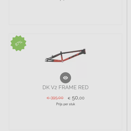
87%

DK V2 FRAME RED
50,
395,00
00
€
€
Prijs per stuk