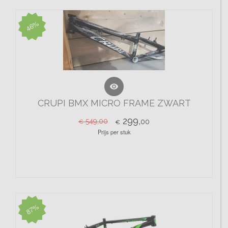
46%

CRUPI BMX MICRO FRAME ZWART
299,
549,00
00
€
€
Prijs per stuk
87%