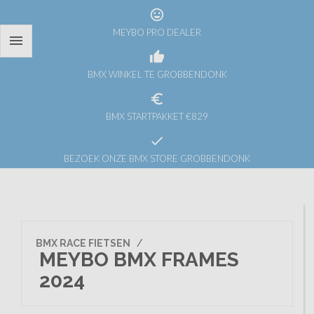
tag_faces
MEYBO PRO DEALER

thumb_up
BMX WINKEL TE GROBBENDONK
euro_symbol
BMX STARTPAKKET €829
check
BEZOEK ONZE BMX STORE GROBBENDONK
BMX RACE FIETSEN
/
MEYBO BMX FRAMES
2024