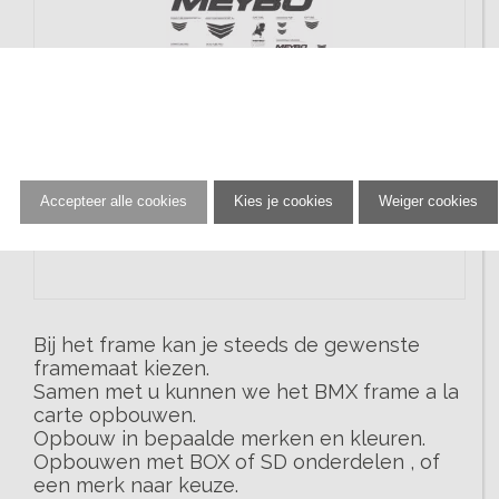

MEYBO UNIVERSAL FRAME DECALS
BLACK
20,
Accepteer alle cookies
Kies je cookies
Weiger cookies
00
€
Prijs per stuk
Bij het frame kan je steeds de gewenste
framemaat kiezen.
Samen met u kunnen we het BMX frame a la
carte opbouwen.
Opbouw in bepaalde merken en kleuren.
Opbouwen met BOX of SD onderdelen , of
een merk naar keuze.