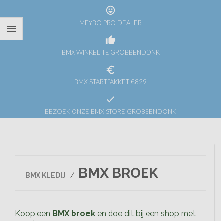
tag_faces
MEYBO PRO DEALER

thumb_up
BMX WINKEL TE GROBBENDONK
euro_symbol
BMX STARTPAKKET €829
check
BEZOEK ONZE BMX STORE GROBBENDONK
BMX BROEK
BMX KLEDIJ
/
Koop een
BMX broek
en doe dit bij een shop met