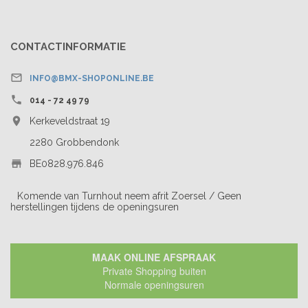
CONTACTINFORMATIE

INFO@BMX-SHOPONLINE.BE

014 - 72 49 79

Kerkeveldstraat 19
2280 Grobbendonk

BE0828.976.846
Komende van Turnhout neem afrit Zoersel / Geen
herstellingen tijdens de openingsuren
MAAK ONLINE AFSPRAAK
Private Shopping buiten
Normale openingsuren