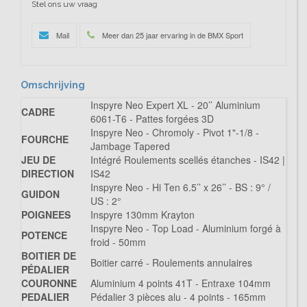
Stel ons uw vraag
Mail
Meer dan 25 jaar ervaring in de BMX Sport
Omschrijving
Inspyre Neo Expert XL - 20’’ Aluminium
CADRE
6061-T6 - Pattes forgées 3D
Inspyre Neo - Chromoly - Pivot 1"-1/8 -
FOURCHE
Jambage Tapered
JEU DE
Intégré Roulements scellés étanches - IS42 |
DIRECTION
IS42
Inspyre Neo - Hi Ten 6.5’’ x 26’’ - BS : 9° /
GUIDON
US : 2°
POIGNEES
Inspyre 130mm Krayton
Inspyre Neo - Top Load - Aluminium forgé à
POTENCE
froid - 50mm
BOITIER DE
Boitier carré - Roulements annulaires
PÉDALIER
COURONNE
Aluminium 4 points 41T - Entraxe 104mm
PEDALIER
Pédalier 3 pièces alu - 4 points - 165mm