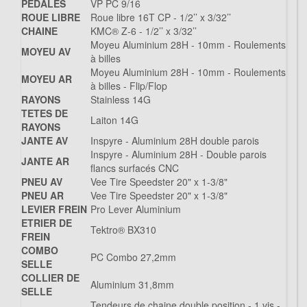
PEDALES
VP PC 9/16
ROUE LIBRE
Roue libre 16T CP - 1/2’’ x 3/32’’
CHAINE
KMC® Z-6 - 1/2’’ x 3/32’’
Moyeu Aluminium 28H - 10mm - Roulements
MOYEU AV
à billes
Moyeu Aluminium 28H - 10mm - Roulements
MOYEU AR
à billes - Flip/Flop
RAYONS
Stainless 14G
TETES DE
Laiton 14G
RAYONS
JANTE AV
Inspyre - Aluminium 28H double parois
Inspyre - Aluminium 28H - Double parois
JANTE AR
flancs surfacés CNC
PNEU AV
Vee Tire Speedster 20" x 1-3/8"
PNEU AR
Vee Tire Speedster 20" x 1-3/8"
LEVIER FREIN
Pro Lever Aluminium
ETRIER DE
Tektro® BX310
FREIN
COMBO
PC Combo 27,2mm
SELLE
COLLIER DE
Aluminium 31,8mm
SELLE
Tendeurs de chaine double position - 1 vis -