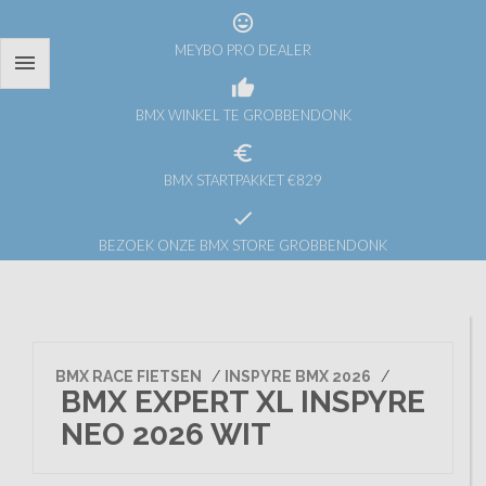
tag_faces
MEYBO PRO DEALER

thumb_up
BMX WINKEL TE GROBBENDONK
euro_symbol
BMX STARTPAKKET €829
check
BEZOEK ONZE BMX STORE GROBBENDONK
BMX RACE FIETSEN
/
INSPYRE BMX 2026
/
BMX EXPERT XL INSPYRE
NEO 2026 WIT